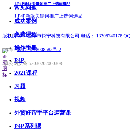
1.P4P新版关键词推广上选词选品
常见问题
1.P4P新版关键词推广上选词选品
成功案例
免费课程
版权所有：
曲靖市锐宁科技有限公司
电话：
13308740178
QQ
操作手册
滇ICP备18008582号-2
备案号：
P4P
滇公网安备 53030202000308号
2021课程
习题
视频
外贸好帮手平台运营课
P4P系列课